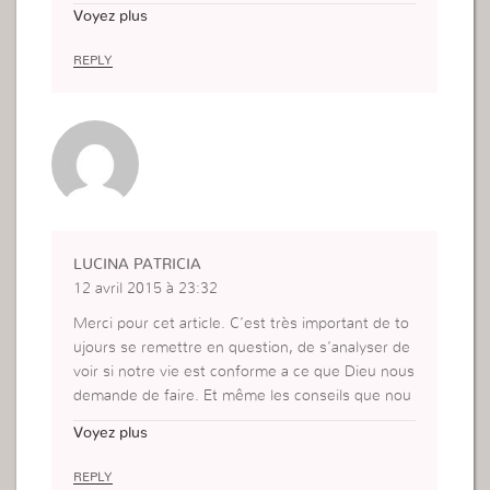
evons veillé pour cela.chercher a toujours plaire a
Voyez plus
Dieu et
etre plus pres de lui toujours etre baptiser du Sai
REPLY
nt Esprit
cela est la base de tout! Des le depart ! Le Saint
Esprit.
LUCINA PATRICIA
12 avril 2015 à 23:32
Merci pour cet article. C’est très important de to
ujours se remettre en question, de s’analyser de
voir si notre vie est conforme a ce que Dieu nous
demande de faire. Et même les conseils que nou
s donnons aux personnes, est ce que nous les m
Voyez plus
ettons en pratique ? Sinon c’est de l’hypocrisie.
Je suis préoccupée par mon salut, pour moi c’est
REPLY