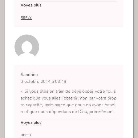
ma propres force ça n’a pas marché et ça ne mar
Voyez plus
chera pas. Faisons avec la force de Dieu. Ayons
Confiance en Dieu. Comme le titre dit Ne cherch
REPLY
ons pas des problème la où il y a en pas !
Sandrine
3 octobre 2014 à 08:49
« Si vous êtes en train de développer votre foi, s
achez que vous allez l’obtenir, non par votre prop
re capacité, mais parce que nous en avons besoi
n et que nous dépendons de Dieu, précisément
parce que nous ne sommes pas bons. »
Voyez plus
Wouaouh !!!
REPLY