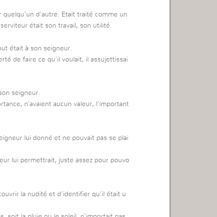
r quelqu’un d’autre. Etait traité comme un
viteur était son travail, son utilité.
out était à son seigneur.
té de faire ce qu’il voulait, il assujettissai
 son seigneur.
rtance, n’avaient aucun valeur, l’important
igneur lui donné et ne pouvait pas se plai
eur lui permettrait, juste assez pour pouvo
vrir la nudité et d’identifier qu’il était u
 soit la pluie ou le soleil, n’importait pas