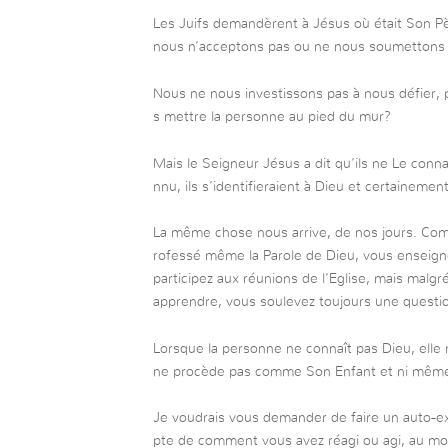
Les Juifs demandèrent à Jésus où était Son Pè
nous n’acceptons pas ou ne nous soumettons
Nous ne nous investissons pas à nous défier,
s mettre la personne au pied du mur?
Mais le Seigneur Jésus a dit qu’ils ne Le connai
nnu, ils s’identifieraient à Dieu et certainemen
La même chose nous arrive, de nos jours. Com
rofessé même la Parole de Dieu, vous enseignez
participez aux réunions de l’Eglise, mais malg
apprendre, vous soulevez toujours une questi
Lorsque la personne ne connaît pas Dieu, elle 
ne procède pas comme Son Enfant et ni même 
Je voudrais vous demander de faire un auto-e
pte de comment vous avez réagi ou agi, au m