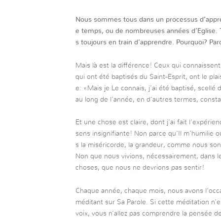
Nous sommes tous dans un processus d’appren
e temps, ou de nombreuses années d’Eglise. T
s toujours en train d’apprendre. Pourquoi? P
Mais là est la différence! Ceux qui connaissen
qui ont été baptisés du Saint-Esprit, ont le pla
e: «Mais je Le connais, j’ai été baptisé, scell
au long de l’année, en d’autres termes, con
Et une chose est claire, dont j’ai fait l’expéri
sens insignifiante! Non parce qu’Il m’humilie
s la miséricorde, la grandeur, comme nous sont
Non que nous vivions, nécessairement, dans l
choses, que nous ne devrions pas sentir!
Chaque année, chaque mois, nous avons l’occa
méditant sur Sa Parole. Si cette méditation n’e
voix, vous n’allez pas comprendre la pensée de D