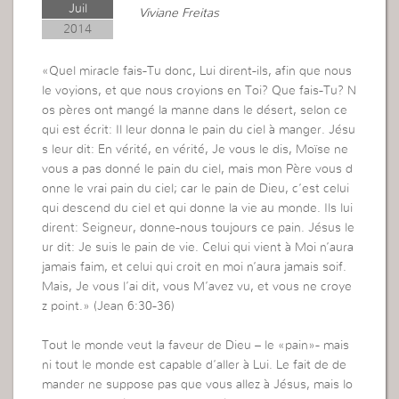
Juil
Viviane Freitas
2014
«Quel miracle fais-Tu donc, Lui dirent-ils, afin que nous
le voyions, et que nous croyions en Toi? Que fais-Tu? N
os pères ont mangé la manne dans le désert, selon ce
qui est écrit: Il leur donna le pain du ciel à manger. Jésu
s leur dit: En vérité, en vérité, Je vous le dis, Moïse ne
vous a pas donné le pain du ciel, mais mon Père vous d
onne le vrai pain du ciel; car le pain de Dieu, c’est celui
qui descend du ciel et qui donne la vie au monde. Ils lui
dirent: Seigneur, donne-nous toujours ce pain. Jésus le
ur dit: Je suis le pain de vie. Celui qui vient à Moi n’aura
jamais faim, et celui qui croit en moi n’aura jamais soif.
Mais, Je vous l’ai dit, vous M’avez vu, et vous ne croye
z point.» (Jean 6:30-36)
Tout le monde veut la faveur de Dieu – le «pain»- mais
ni tout le monde est capable d’aller à Lui. Le fait de de
mander ne suppose pas que vous allez à Jésus, mais lo