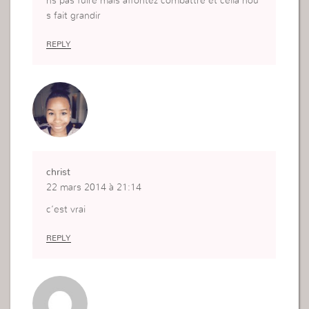
ns pas fuire mais affontez combattre et cella nou
s fait grandir
REPLY
christ
22 mars 2014 à 21:14
c’est vrai
REPLY