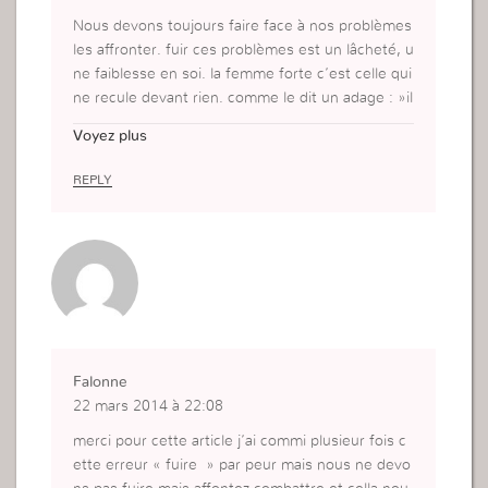
Nous devons toujours faire face à nos problèmes
les affronter. fuir ces problèmes est un lâcheté, u
ne faiblesse en soi. la femme forte c’est celle qui
ne recule devant rien. comme le dit un adage : »il
faut battre le fer quand il est encore chaud » car
Voyez plus
fuir, tôt ou tard ce problème sera toujours face à
nous.
REPLY
Falonne
22 mars 2014 à 22:08
merci pour cette article j’ai commi plusieur fois c
ette erreur « fuire » par peur mais nous ne devo