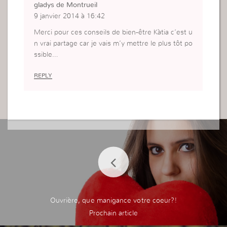
gladys de Montrueil
9 janvier 2014 à 16:42
Merci pour ces conseils de bien-être Kàtia c’est u
n vrai partage car je vais m’y mettre le plus tôt po
ssible…
REPLY
Ouvrière, que manigance votre coeur?!