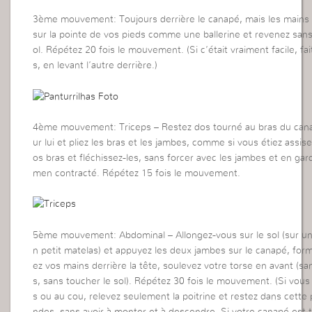
3ème mouvement: Toujours derrière le canapé, mais les mains a
sur la pointe de vos pieds comme une ballerine et revenez sans 
ol. Répétez 20 fois le mouvement. (Si c’était vraiment facile, fai
s, en levant l’autre derrière.)
4ème mouvement: Triceps – Restez dos tourné au bras du can
ur lui et pliez les bras et les jambes, comme si vous étiez assise
os bras et fléchissez-les, sans forcer avec les jambes et en gard
men contracté. Répétez 15 fois le mouvement.
5ème mouvement: Abdominal – Allongez-vous sur le sol (sur un 
n petit matelas) et appuyez les deux jambes sur le canapé, for
ez vos mains derrière la tête, soulevez votre torse en avant (sa
s, sans toucher le sol). Répétez 30 fois le mouvement. (Si vou
s ou au cou, relevez seulement la poitrine et restez dans cette
ndes, sans avoir à monter et à descendre. Si votre canapé est t