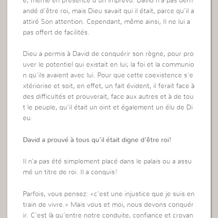
e, même en présence d’un imprévu. David n’a pas dem
andé d’être roi, mais Dieu savait qui il était, parce qu’il a
attiré Son attention. Cependant, même ainsi, Il ne lui a
pas offert de facilités.
Dieu a permis à David de conquérir son règne, pour pro
uver le potentiel qui existait en lui; la foi et la communio
n qu’ils avaient avec lui. Pour que cette coexistence s’e
xtériorise et soit, en effet, un fait évident, il ferait face à
des difficultés et prouverait, face aux autres et à de tou
t le peuple, qu’il était un oint et également un élu de Di
eu.
David a prouvé à tous qu’il était digne d’être roi!
Il n’a pas été simplement placé dans le palais ou a assu
mé un titre de roi. Il a conquis!
Parfois, vous pensez: «c’est une injustice que je suis en
train de vivre.» Mais vous et moi, nous devons conquér
ir. C’est là qu’entre notre conduite, confiance et croyan