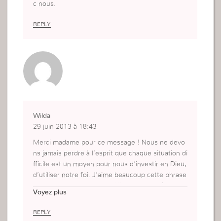
c nous.
REPLY
Wilda
29 juin 2013 à 18:43
Merci madame pour ce message ! Nous ne devo
ns jamais perdre à l’esprit que chaque situation di
fficile est un moyen pour nous d’investir en Dieu,
d’utiliser notre foi. J’aime beaucoup cette phrase
je trouve qu’elle est forte !!! » Lorsqu’il était fac
Voyez plus
e à une difficulté, David parlait avec Dieu. C’est le
comportement d’une personne juste: Elle a Dieu
REPLY
pour allié. »