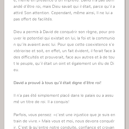
e, même en présence d’un imprévu. David n’a pas dem
andé d’être roi, mais Dieu savait qui il était, parce qu’il a
attiré Son attention. Cependant, même ainsi, Il ne lui a
pas offert de facilités.
Dieu a permis à David de conquérir son règne, pour pro
uver le potentiel qui existait en lui; la foi et la communio
n qu’ils avaient avec lui. Pour que cette coexistence s’e
xtériorise et soit, en effet, un fait évident, il ferait face à
des difficultés et prouverait, face aux autres et à de tou
t le peuple, qu’il était un oint et également un élu de Di
eu.
David a prouvé à tous qu’il était digne d’être roi!
Il n’a pas été simplement placé dans le palais ou a assu
mé un titre de roi. Il a conquis!
Parfois, vous pensez: «c’est une injustice que je suis en
train de vivre.» Mais vous et moi, nous devons conquér
ir. C’est là qu’entre notre conduite, confiance et croyan