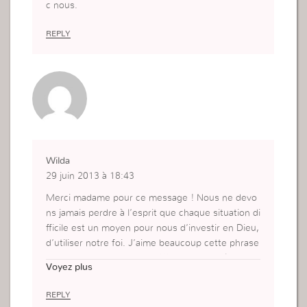
c nous.
REPLY
Wilda
29 juin 2013 à 18:43
Merci madame pour ce message ! Nous ne devo
ns jamais perdre à l’esprit que chaque situation di
fficile est un moyen pour nous d’investir en Dieu,
d’utiliser notre foi. J’aime beaucoup cette phrase
je trouve qu’elle est forte !!! » Lorsqu’il était fac
Voyez plus
e à une difficulté, David parlait avec Dieu. C’est le
comportement d’une personne juste: Elle a Dieu
REPLY
pour allié. »