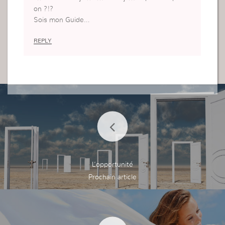
on ?!?
Sois mon Guide…
REPLY
L’opportunité