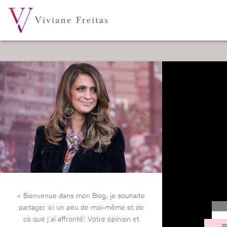
« Bienvenue dans mon Blog, je souhaite
partager ici un peu de moi-même et de
ce que j’ai affronté! Votre opinion et
P