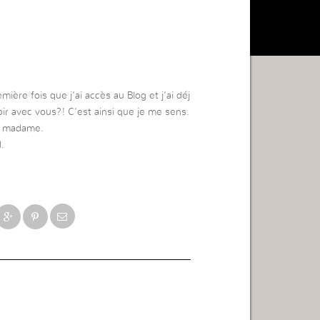
emière fois que j’ai accès au Blog et j’ai déj
oir avec vous?! C’est ainsi que je me sens.
s, madame.
.