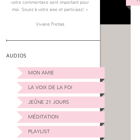
votre commentaire sont important pour
moi. Soyez à votre aise et participez! »
Viviane Freitas
AUDIOS
MON AMIE
LA VOIX DE LA FOI
JEÛNE 21 JOURS
MÉDITATION
PLAYLIST