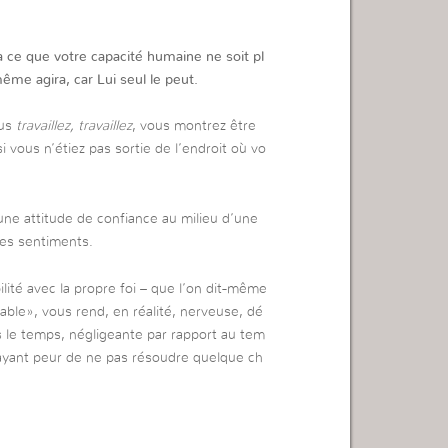
 à ce que votre capacité humaine ne soit pl
e agira, car Lui seul le peut.
ous
travaillez, travaillez
, vous montrez être
vous n’étiez pas sortie de l’endroit où vo
une attitude de confiance au milieu d’une
t les sentiments.
lité avec la propre foi – que l’on dit-même
le», vous rend, en réalité, nerveuse, dé
s le temps, négligeante par rapport au tem
; ayant peur de ne pas résoudre quelque ch