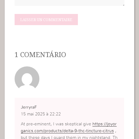
1 COMENTÁRIO
JerryraF
15 mai 2025 à 22:22
At pre-eminent, I was skeptical give
https://joyor
ganics.com/products/delta-9-thc-tincture-citrus
,
but these days I guard them in my nightstand. Th