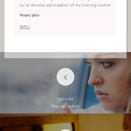
ey’ve develop participation of my evening routine
—one gummy, a cup of tea, and I’m tolerable to
Voyez plus
go. I don’t perceive exorbitant or freakish, due ca
lm and cordial to afraid down. The flavor’s in trut
REPLY
h in actuality fitting too, which surprised me. No
weird aftertaste like some others I’ve tried. If yo
ur brain runs a mile a pint-sized at gloaming or yo
u’re upright tough to ease after at liberty, these a
re definitely value checking out.
Sécurité