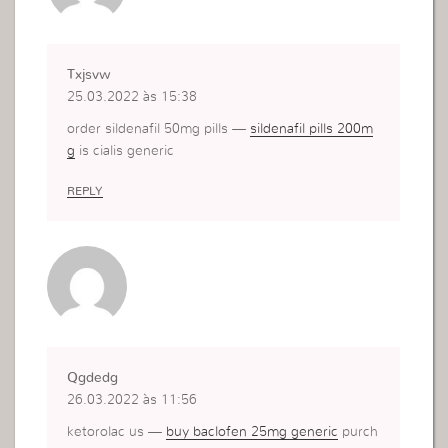
Txjsvw
25.03.2022 às 15:38
order sildenafil 50mg pills —
sildenafil pills 200m
g
is cialis generic
REPLY
Qgdedg
26.03.2022 às 11:56
ketorolac us —
buy baclofen 25mg generic
purch