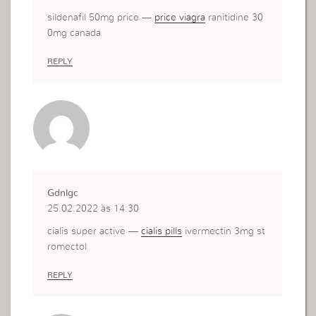
sildenafil 50mg price —
price viagra
ranitidine 30
0mg canada
REPLY
Gdnlgc
25.02.2022 às 14:30
cialis super active —
cialis pills
ivermectin 3mg st
romectol
REPLY