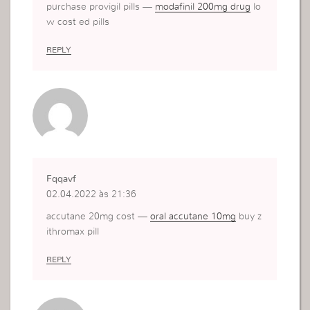
purchase provigil pills —
modafinil 200mg drug
lo
w cost ed pills
REPLY
Fqqavf
02.04.2022 às 21:36
accutane 20mg cost —
oral accutane 10mg
buy z
ithromax pill
REPLY