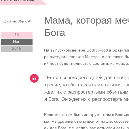
Мама, которая ме
Josiane Boccoli
Бога
13
Ноя
2015
На выпускном вечере Godllywood в Бразили
ре выступил епископ Маседо, и его слова б
ий пост будет полностью состоять из моих з
“Если вы рождаете детей для себя, 
трение, чтобы сделать их такими, ка
ждет их с распростертыми объятьям
я Бога, Он ждет их с распростертым
Если мы хотим быть инструментом в Божьих
ма, мы должны отказаться от наших собстве
ей для Бога, т.е. если у вас есть свои дети,