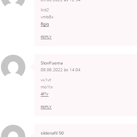
lird2
vmb8x
8giq
REPLY
SlonFuema
09.06.2022 às 14:04
vx1vt
mo1tx
4f1r
REPLY
sildenafil 50