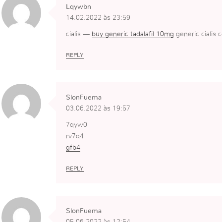
Lqywbn
14.02.2022 às 23:59
cialis —
buy generic tadalafil 10mg
generic cialis 
REPLY
SlonFuema
03.06.2022 às 19:57
7qyw0
rv7q4
gfb4
REPLY
SlonFuema
05.06.2022 às 12:54