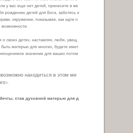
ли у вас еще нет детей, принесите в же
ебя рождению детей для Бога, заботясь о
ркви, окружении, показывая, как идти п
й возможности.
я о своих детях, наставляя, любя, увещ
е быть матерью для многих, будете имет
ь неоценимое значение для ваших потом
евозможно находиться в этом ми
го».
Мечты, став духовной матерью для д