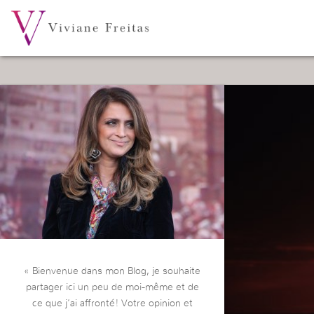
« Bienvenue dans mon Blog, je souhaite
partager ici un peu de moi-même et de
ce que j’ai affronté! Votre opinion et