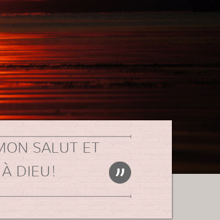
 MON SALUT ET
 À DIEU!