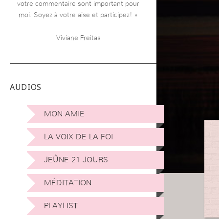
votre commentaire sont important pour
moi. Soyez à votre aise et participez! »
Viviane Freitas
AUDIOS
MON AMIE
LA VOIX DE LA FOI
JEÛNE 21 JOURS
MÉDITATION
PLAYLIST